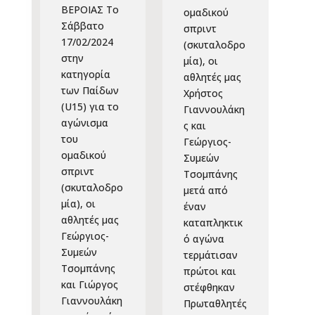
ΒΕΡΟΙΑΣ Το
ομαδικού
Σάββατο
σπριντ
17/02/2024
(σκυταλοδρο
στην
μία), οι
κατηγορία
αθλητές μας
των Παίδων
Χρήστος
(U15) για το
Γιαννουλάκη
αγώνισμα
ς και
του
Γεώργιος-
ομαδικού
Συμεών
σπριντ
Τσομπάνης
(σκυταλοδρο
μετά από
μία), οι
έναν
αθλητές μας
καταπληκτικ
Γεώργιος-
ό αγώνα
Συμεών
τερμάτισαν
Τσομπάνης
πρώτοι και
και Γιώργος
στέφθηκαν
Γιαννουλάκη
Πρωταθλητές