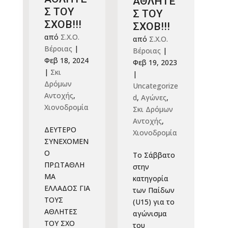
ΑΘΛΗΤΕ
Σ ΤΟΥ
Σ ΤΟΥ
ΣΧΟΒ!!!
ΣΧΟΒ!!!
από
Σ.Χ.Ο.
από
Σ.Χ.Ο.
Βέροιας
|
Βέροιας
|
Φεβ 18, 2024
Φεβ 19, 2023
|
Σκι
|
Δρόμων
Uncategorize
Αντοχής
,
d
,
Αγώνες
,
Χιονοδρομία
Σκι Δρόμων
Αντοχής
,
ΔΕΥΤΕΡΟ
Χιονοδρομία
ΣΥΝΕΧΟΜΕΝ
Ο
Το Σάββατο
ΠΡΩΤΑΘΛΗ
στην
ΜΑ
κατηγορία
ΕΛΛΑΔΟΣ ΓΙΑ
των Παίδων
ΤΟΥΣ
(U15) για το
ΑΘΛΗΤΕΣ
αγώνισμα
ΤΟΥ ΣΧΟ
του