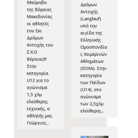
Μαύροβο
Δρόμων
της Βόρειας
Αντοχής
Μακεδονίας
(Langlauf)
οι αθλητές
υπό την
του Σκι
αιγίδα της
Δρόμων
Ελληνικής
Αντοχής του
Ομοσπονδία
Σ.Χ.Ο
ς Χειμερινών
Βέροιας!!!
Αθλημάτων
Στην
(ΕΟΧΑ). Στην
κατηγορία
κατηγορία
U12 για το
των Παίδων
αγώνισμα
(U14), στο
1,5 χλμ
αγώνισμα
ελεύθερης
των 2,5χλμ
τεχνικής, ο
ελεύθερης...
αθλητής μας
Γεώργιος...