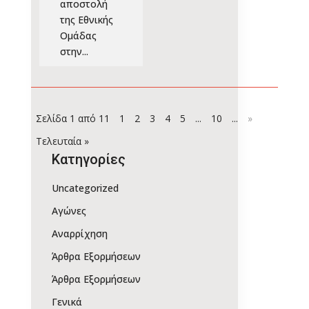
αποστολή
της Εθνικής
Ομάδας
στην...
Σελίδα 1 από 11
1
2
3
4
5
...
10
...
»
Τελευταία »
Kατηγορίες
Uncategorized
Αγώνες
Αναρρίχηση
Άρθρα Εξορμήσεων
Άρθρα Εξορμήσεων
Γενικά