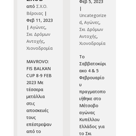
Φεβ 5, 2023
από
Σ.Χ.Ο.
|
Βέροιας
|
Uncategorize
Φεβ 11, 2023
d
,
Αγώνες
,
|
Αγώνες
,
Σκι Δρόμων
Σκι Δρόμων
Αντοχής
,
Αντοχής
,
Χιονοδρομία
Χιονοδρομία
Το
MAVROVO:
Σαββατοκύρι
FIS BALKAN
ακο 4 & 5
CUP 8-9 FEB
Φεβρουαρίο
2023 Με
υ
τέσσερα
πραγματοπο
μετάλλια
ιήθηκε στο
στις
Μέτσοβο
αποσκευές
αγώνας
τους
Κυπέλλου
επέστρεψαν
Ελλάδος για
από το
το Σκι