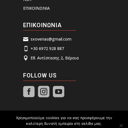
ΕΠΙΚΟΙΝΩΝΙΑ
ΕΠΙΚΟΙΝΩΝΙΑ
sxoverias@gmail.com

+30 6972 928 887

Εθ. Αντίστασης 2, Βέροια

FOLLOW US



Χρησιμοποιούμε cookies για να σας προσφέρουμε την
καλύτερη δυνατή εμπειρία στη σελίδα μας.
Σύλλογος Χιονοδρόμων - Ορειβατών Βέροιας © 2026