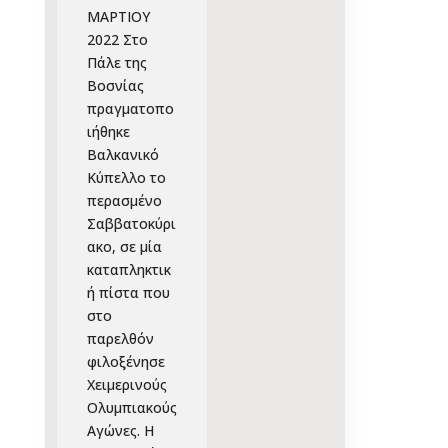
ΜΑΡΤΙΟΥ
2022 Στο
Πάλε της
Βοσνίας
πραγματοπο
ιήθηκε
Βαλκανικό
Κύπελλο το
περασμένο
Σαββατοκύρι
ακο, σε μία
καταπληκτικ
ή πίστα που
στο
παρελθόν
φιλοξένησε
Χειμερινούς
Ολυμπιακούς
Αγώνες. Η