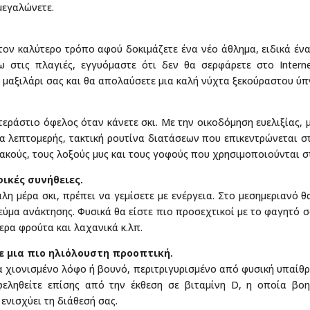
μεγαλώνετε.
τον καλύτερο τρόπο αφού δοκιμάζετε ένα νέο άθλημα, ειδικά έν
 στις πλαγιές, εγγυόμαστε ότι δεν θα σερφάρετε στο Intern
ο μαξιλάρι σας και θα απολαύσετε μια καλή νύχτα ξεκούραστου ύπ
τεράστιο όφελος όταν κάνετε σκι. Με την οικοδόμηση ευελιξίας, 
ια λεπτομερής, τακτική ρουτίνα διατάσεων που επικεντρώνεται στ
ακούς, τους λοξούς μυς και τους γοφούς που χρησιμοποιούνται σ
φικές συνήθειες.
λη μέρα σκι, πρέπει να γεμίσετε με ενέργεια. Στο μεσημεριανό θ
εύμα ανάκτησης. Φυσικά θα είστε πιο προσεχτικοί με το φαγητό σ
ερα φρούτα και λαχανικά κ.λπ.
ε μια πιο ηλιόλουστη προοπτική.
να χιονισμένο λόφο ή βουνό, περιτριγυρισμένο από φυσική υπαίθρ
φεληθείτε επίσης από την έκθεση σε βιταμίνη D, η οποία βο
ενισχύει τη διάθεσή σας.