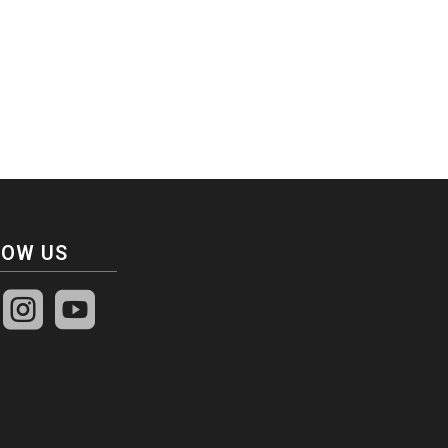
LOW US

