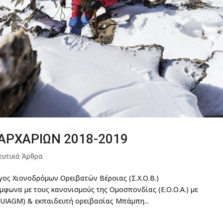
 ΑΡΧΑΡΙΩΝ 2018-2019
ευτικά Άρθρα
ς Χιονοδρόμων Ορειβατών Βέροιας (Σ.Χ.Ο.Β.)
φωνα με τους κανονισμούς της Ομοσπονδίας (E.Ο.O.Α.) με
/UIAGM) & εκπαιδευτή ορειβασίας Μπάμπη...