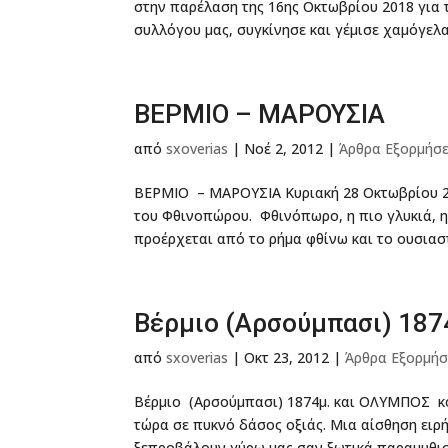
στην παρέλαση της 16ης Οκτωβρίου 2018 για 
συλλόγου μας, συγκίνησε και γέμισε χαμόγελα 
ΒΕΡΜΙΟ – ΜΑΡΟΥΣΙΑ
από
sxoverias
|
Νοέ 2, 2012
|
Άρθρα Εξορμήσ
ΒΕΡΜΙΟ – ΜΑΡΟΥΣΙΑ Κυριακή 28 Οκτωβρίου 20
του Φθινοπώρου. Φθινόπωρο, η πιο γλυκιά, η
προέρχεται από το ρήμα φθίνω και το ουσιαστ
Βέρμιο (Αρσούμπασι) 18
από
sxoverias
|
Οκτ 23, 2012
|
Άρθρα Εξορμή
Βέρμιο (Αρσούμπασι) 1874μ. και ΟΛΥΜΠΟΣ κο
τώρα σε πυκνό δάσος οξιάς. Μια αίσθηση ειρ
ξεπροβάλουν γύρω μας σαν ξωτικά παραμυθιού