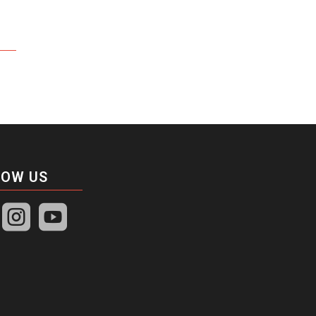
LOW US

