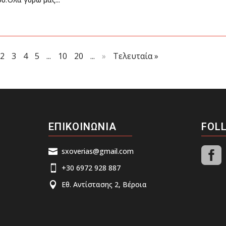
2
3
4
5
...
10
20
...
»
Τελευταία »
ΕΠΙΚΟΙΝΩΝΙΑ
FOL

sxoverias@gmail.com

+30 6972 928 887

Εθ. Αντίστασης 2, Βέροια
