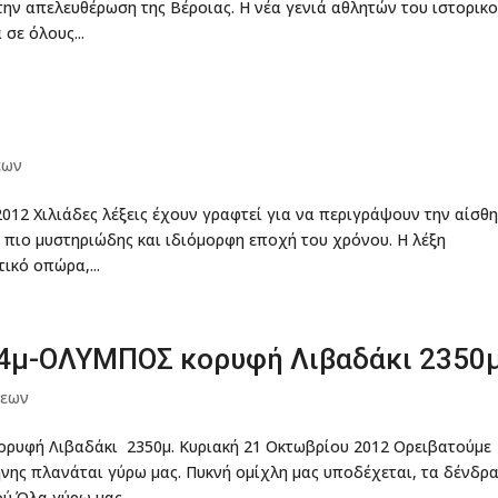
την απελευθέρωση της Βέροιας. Η νέα γενιά αθλητών του ιστορικ
σε όλους...
εων
12 Χιλιάδες λέξεις έχουν γραφτεί για να περιγράψουν την αίσθ
 πιο μυστηριώδης και ιδιόμορφη εποχή του χρόνου. Η λέξη
ικό οπώρα,...
74μ-ΟΛΥΜΠΟΣ κορυφή Λιβαδάκι 2350
σεων
ρυφή Λιβαδάκι 2350μ. Κυριακή 21 Οκτωβρίου 2012 Ορειβατούμε
ήνης πλανάται γύρω μας. Πυκνή ομίχλη μας υποδέχεται, τα δένδρ
.Όλα γύρω μας...