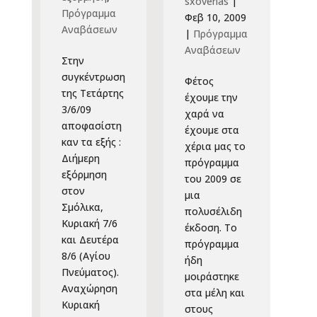
sxoverias
|
Πρόγραμμα
Φεβ 10, 2009
Αναβάσεων
|
Πρόγραμμα
Αναβάσεων
Στην
συγκέντρωση
Φέτος
της Τετάρτης
έχουμε την
3/6/09
χαρά να
αποφασίστη
έχουμε στα
καν τα εξής :
χέρια μας το
Διήμερη
πρόγραμμα
εξόρμηση
του 2009 σε
στον
μια
Σμόλικα,
πολυσέλιδη
Κυριακή 7/6
έκδοση. Το
και Δευτέρα
πρόγραμμα
8/6 (Αγίου
ήδη
Πνεύματος).
μοιράστηκε
Αναχώρηση
στα μέλη και
Κυριακή
στους