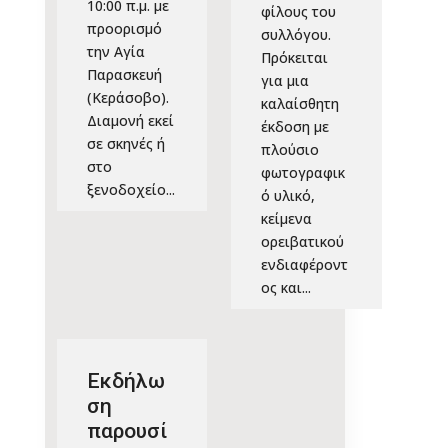
10:00 π.μ. με
φίλους του
προορισμό
συλλόγου.
την Αγία
Πρόκειται
Παρασκευή
για μια
(Κεράσοβο).
καλαίσθητη
Διαμονή εκεί
έκδοση με
σε σκηνές ή
πλούσιο
στο
φωτογραφικ
ξενοδοχείο...
ό υλικό,
κείμενα
ορειβατικού
ενδιαφέροντ
ος και...
Εκδήλω
ση
παρουσί