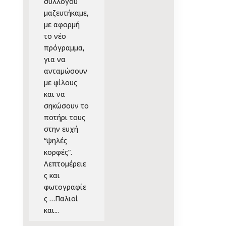
συλλόγου
μαζευτήκαμε,
με αφορμή
το νέο
πρόγραμμα,
για να
ανταμώσουν
με φίλους
και να
σηκώσουν το
ποτήρι τους
στην ευχή
“ψηλές
κορφές”.
Λεπτομέρειε
ς και
φωτογραφίε
ς …Παλιοί
και...