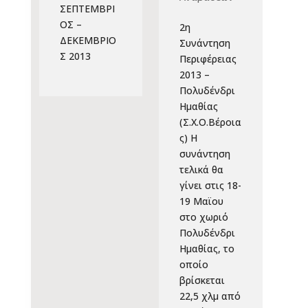
ΣΕΠΤΕΜΒΡΙ
ΟΣ –
2η
ΔΕΚΕΜΒΡΙΟ
Συνάντηση
Σ 2013
Περιφέρειας
2013 –
Πολυδένδρι
Ημαθίας
(Σ.Χ.Ο.Βέροια
ς) H
συνάντηση
τελικά θα
γίνει στις 18-
19 Μαϊου
στο χωριό
Πολυδένδρι
Ημαθίας, το
οποίο
βρίσκεται
22,5 χλμ από