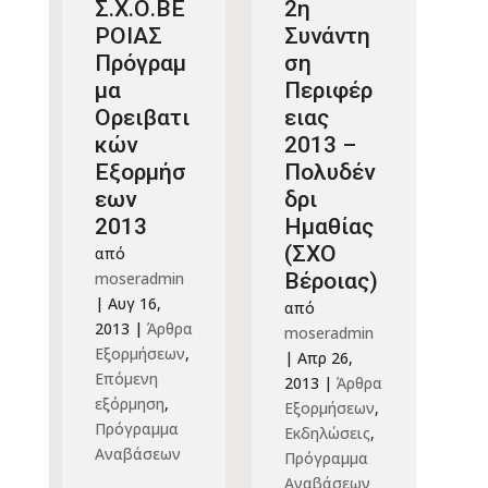
Σ.Χ.Ο.ΒΕ
2η
ΡΟΙΑΣ
Συνάντη
Πρόγραμ
ση
μα
Περιφέρ
Ορειβατι
ειας
κών
2013 –
Εξορμήσ
Πολυδέν
εων
δρι
2013
Ημαθίας
(ΣΧΟ
από
moseradmin
Βέροιας)
|
Αυγ 16,
από
2013
|
Άρθρα
moseradmin
Εξορμήσεων
,
|
Απρ 26,
Επόμενη
2013
|
Άρθρα
εξόρμηση
,
Εξορμήσεων
,
Πρόγραμμα
Εκδηλώσεις
,
Αναβάσεων
Πρόγραμμα
Αναβάσεων