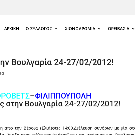
ΑΡΧΙΚΗ
Ο ΣΎΛΛΟΓΟΣ
ΧΙΟΝΟΔΡΟΜΊΑ
ΟΡΕΙΒΑΣΊΑ
την Βουλγαρία 24-27/02/2012!
ια
ΡΟΒΕΤΣ
–
ΦΙΛΙΠΠΟΥΠΟΛΗ
ας στην Βουλγαρία 24-27/02/2012!
η απο την Βέροια (Ελιά)στις 14:00.Διέλευση συνόρων με μία σ
α. ‘Αφιξη στην πόλη της “νιότης” την πρωτεύουσα του Βουλγαρ