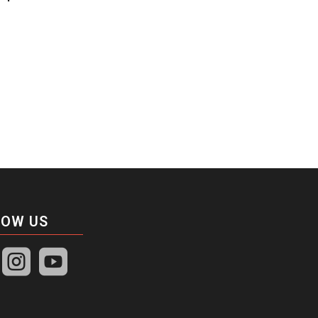
LOW US

