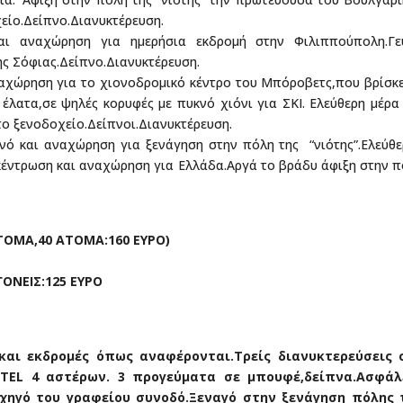
είο.Δείπνο.Διανυκτέρευση.
ι αναχώρηση για ημερήσια εκδρομή στην Φιλιππούπολη.Γε
ς Σόφιας.Δείπνο.Διανυκτέρευση.
ναχώρηση για το χιονοδρομικό κέντρο του Μπόροβετς,που βρίσκ
έλατα,σε ψηλές κορυφές με πυκνό χιόνι για ΣΚΙ. Ελεύθερη μέρα
το ξενοδοχείο.Δείπνοι.Διανυκτέρευση.
ινό και αναχώρηση για ξενάγηση στην πόλη της “νιότης”.Ελεύθ
έντρωση και αναχώρηση για Ελλάδα.Αργά το βράδυ άφιξη στην 
ΑΤΟΜΑ,40 ΑΤΟΜΑ:160 ΕΥΡΟ)
ΓΟΝΕΙΣ:125 ΕΥΡΟ
και εκδρομές όπως αναφέρονται.Τρείς διανυκτερεύσεις 
TEL 4 αστέρων. 3 προγεύματα σε μπουφέ,δείπνα.Ασφάλ
ρχηγό του γραφείου συνοδό.Ξεναγό στην ξενάγηση πόλης 