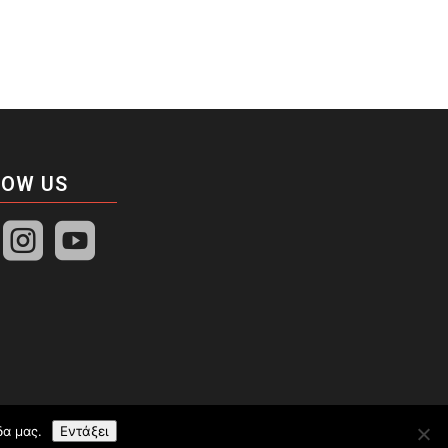
LOW US


δα μας.
Εντάξει
made by