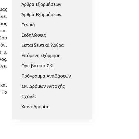
Άρθρα Εξορμήσεων
 μας
Άρθρα Εξορμήσεων
ίνει
σος
Γενικά
 και
Εκδηλώσεις
 Όσο
όνι
Εκπαιδευτικά Άρθρα
 μ.
Επόμενη εξόρμηση
ος.
Ορειβατικό ΣΚΙ
ίγει
Πρόγραμμα Αναβάσεων
και
Σκι Δρόμων Αντοχής
. Το
Σχολές
Χιονοδρομία