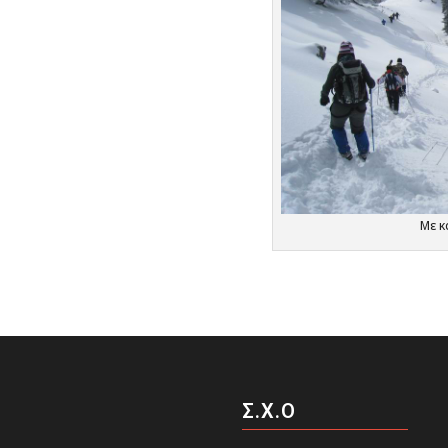
Με κ
Σ.Χ.Ο