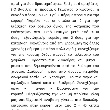
πρωί για δυο δραστηριότητες. Εμείς οι 6 ορειβάτες
( Ο Βασίλης , η Δροσιά, ο Γεώργιος, ο Κώστας , η
συνοδοιπόρος μου και Εγώ ), πήραμε πορεία για την
κορυφή Γκαμήλα και οι υπόλοιποι 9 για την
διάσχιση του ορεινού όγκου της Αστράκας που
επέστρεψαν στο μικρό Πάπιγκο μετά από 9+30
ώρες εξαντλητικής πορείας και 2 ώρες για την
κατάβαση. Περνώντας από την ξηρολίμνη τις άλλες
χρονιές ( σήμερα με πάρα πολύ νερό ) συνεχίζουμε
για την κορυφή .Χιόνι παντού το τελευταίο του
χειμώνα . Προσπερνάμε χιονούρες και μικρά
ρέματα που δημιουργούνται από το λιώσιμο του
χιονιού. Διαδρομή μέσα από άνυδρα πετρώδη
σεληνιακά τοπία και χαράδρες . Το πιο άγριο και
αφιλόξενο βουνό κατά τη διαδρομή. Συνεχίζουμε
αργά – άγρια – βασανιστικά για την
κορυφή. Πλησιάζοντας την κορυφή πλούσια χλόη
μας υποδέχεται.Η ανάβαση γίνεται πιο δύσκολη,
επιτέλους στην κορυφή μετά από 2 + 45 λεπτά