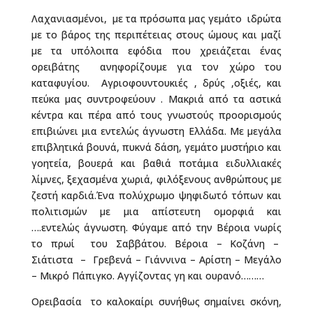
Λαχανιασμένοι, με τα πρόσωπα μας γεμάτο ιδρώτα
με το βάρος της περιπέτειας στους ώμους και μαζί
με τα υπόλοιπα εφόδια που χρειάζεται ένας
ορειβάτης ανηφορίζουμε για τον χώρο του
καταφυγίου.
Αγριοφουντουκιές , δρύς ,οξιές, και
πεύκα μας συντροφεύουν . Μακριά από τα αστικά
κέντρα και πέρα από τους γνωστούς προορισμούς
επιβιώνει μια εντελώς άγνωστη Ελλάδα. Με μεγάλα
επιβλητικά βουνά, πυκνά δάση, γεμάτο μυστήριο και
γοητεία, βουερά και βαθιά ποτάμια ειδυλλιακές
λίμνες, ξεχασμένα χωριά, φιλόξενους ανθρώπους με
ζεστή καρδιά.Ένα πολύχρωμο ψηφιδωτό τόπων και
πολιτισμών με μια απίστευτη ομορφιά και
….εντελώς άγνωστη. Φύγαμε από την Βέροια νωρίς
το πρωί του Σαββάτου. Βέροια – Koζάνη –
Σιάτιστα – Γρεβενά – Γιάννινα – Αρίστη – Μεγάλο
– Μικρό Πάπιγκο. Αγγίζοντας γη και ουρανό………
Ορειβασία το καλοκαίρι συνήθως σημαίνει σκόνη,