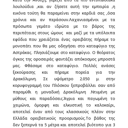
λουλούδια ,και αν ζήσετε αυτή την εμπειρία ,η
εικόνα τούτη θα παραμείνει στην καρδιά σας ,όσα
χρόνια και αν περάσουν.Λαχανιασμένοι με τα
πρόσωπα γεμάτο ιδρώτα με το βάρος της
περιπέτειας στους ώμους και μαζί με τα υπόλοιπα
εφόδια που χρειάζεται ένας ορειβάτης πήραμε το
μονοπάτι που θα μας οδηγήσει στο καταφύγιο της
Αστράκας. Πλησιάζουμε στο καταφύγιο. Ο θεόρατος
όγκος της οροσειράς φαντάζει απόκοσμος μπροστά
μας. Φθάσαμε στο καταφύγιο. Πολλές ανάσες
ξεκούρασης και πήραμε πορεία για την
Δρακόλιμνη. Σε υψόμετρο 2.050 μ. στην
κορυφογραμμή του Πλόσκου ξεπροβάλλει σαν από
παραμύθι η μοναδική Δρακόλιμνη .Ντυμένη με
μύθους και παραδόσεις.Άγρια και παγωμένη το
χειμώνα, όμορφη και ελκυστική το καλοκαίρι,
αποτελεί έναν από τους κλασσικούς πλέον στην
Ελλάδα ορειβατικούς προορισμούς.Το βάθος της
δεν ξεπερνά τα 5 μέτρα και αποτελεί βιότοπο για 3