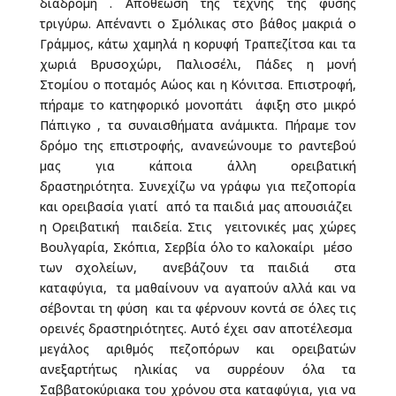
διαδρομή . Αποθέωση της τέχνης της φύσης
τριγύρω. Απέναντι ο Σμόλικας στο βάθος μακριά ο
Γράμμος, κάτω χαμηλά η κορυφή Τραπεζίτσα και τα
χωριά Βρυσοχώρι, Παλιοσέλι, Πάδες η μονή
Στομίου ο ποταμός Αώος και η Κόνιτσα. Επιστροφή,
πήραμε το κατηφορικό μονοπάτι άφιξη στο μικρό
Πάπιγκο , τα συναισθήματα ανάμικτα. Πήραμε τον
δρόμο της επιστροφής, ανανεώνουμε το ραντεβού
μας για κάποια άλλη ορειβατική
δραστηριότητα. Συνεχίζω να γράφω για πεζοπορία
και ορειβασία γιατί από τα παιδιά μας απουσιάζει
η Ορειβατική παιδεία. Στις γειτονικές μας χώρες
Βουλγαρία, Σκόπια, Σερβία όλο το καλοκαίρι μέσο
των σχολείων, ανεβάζουν τα παιδιά στα
καταφύγια, τα μαθαίνουν να αγαπούν αλλά και να
σέβονται τη φύση και τα φέρνουν κοντά σε όλες τις
ορεινές δραστηριότητες. Αυτό έχει σαν αποτέλεσμα
μεγάλος αριθμός πεζοπόρων και ορειβατών
ανεξαρτήτως ηλικίας να συρρέουν όλα τα
Σαββατοκύριακα του χρόνου στα καταφύγια, για να