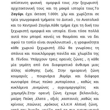
απίστευτη φυσική ομορφιά τους ,την ξεχωριστή
αρχιτεκτονική τους και τη μακρά ιστορία τους.Το
Ζαγόρι
έχει έκταση 1.000τ. χλμ και χωρίζεται σε
τρία γεωγραφικά τμήματα: το Δυτικό , το Ανατολικό
και το Κεντρικό Ζαγόρι.Κάθε τμήμα έχει τη δική του
ξεχωριστή ομορφιά και ιστορία. Είναι τόσα πολλά
αυτά που μπορεί κανείς να θαυμάσει και να δει
αφού το τοπίο είναι συγκλονιστικό , η γραφικότητα
κάθε χωριού ξεχωριστή .Εδώ θα γνωρίσεις τη
σπάνια και ποικιλόμορφη πανίδα και χλωρίδα της
Β. Πίνδου. Υπάρχουν τρεις ορεινές ζώνες , η κάθε
μία γεμάτη από ένα διαφορετικό άνθισμα μιας
άλλης αίσθησης ζωής. Στην ημιορεινή ζώνη
κουμαριές , πουρνάρια ,θυμάρι και διάφορα
κωνοφόρα όπως πεύκο ,κυπαρίσσια , καθώς και
κυκλάμινα ,ανεμώνες , αγριομαργαρίτες και
χαμομήλι.Στην ορεινή ζώνη έχουμε βελανιδιές,
μαύρη Πεύκη ,έλατα , οξιές ,καστανιές ,καθώς και
κρίνους ,παώνιες ,κρόκους κ.λ.π.Η Αλπική ζώνη,
κατά την Άνοιξη, γεμίζει από τα πιο εντυπωσιακά