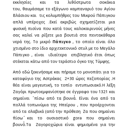
εκκλησίες και τα λιθόστρωτα σοκάκια
του, θαυμάσαμε το εξάγωνο καμπαναριό του Αγίου
Βλάσιου και τις κολυμπήθρες του Μικρού Πάπιγκου
απλά υπέροχες .Εκεί ακριβώς σχηματίζεται μια
φυσική πισίνα που κατά τους καλοκαιρινούς μήνες
σας καλεί να ρίξετε μια βουτιά στα πεντακάθαρα
νερά της. Το μικρό
Πάπιγκο
, το οποίο είναι όλο
χτισμένο στο ίδιο αρχιτεκτονικό στυλ με το Μεγάλο
Πάπιγκο , είναι ιδιαίτερα επιβλητικό έτσι όπως
στέκεται κάτω από τον τεράστιο όγκο της Τύμφης.
Από εδώ ξεκινήσαμε και πήραμε το μονοπάτι για το
καταφύγιο της Αστράκας 2+30 ώρες πεζοπορίας .Η
θέα είναι μαγευτική, το τοπίο εντυπωσιακό.Η λέξη
Ζαγόρι πρωτοεμφανίστηκε σε έγγραφο του 1321 και
σημαίνει ΄΄ πίσω από τα βουνά΄΄. Είναι ένα από τα
πολλά τοπωνύμια της Ηπείρου , που προέρχονται
από τα σλαβικά (από την πρόθεση Ζα που σημαίνει
΄΄πίσω΄΄ και το ουσιαστικό gora που σημαίνει
΄΄βουνό΄΄.Τα Ζαγοροχώρια είναι φημισμένα για την