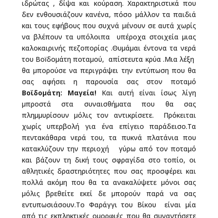
ιδρώτας , δίψα και κούραση. Χαρακτηριστικά που
δεν ενθουσιάζουν κανένα, πόσο μάλλον τα παιδιά
και τους εφήβους που συχνά μένουν σε αυτά χωρίς
να βλέπουν τα υπόλοιπα υπέροχα στοιχεία μιας
καλοκαιρινής πεζοπορίας .Θυμάμαι έντονα τα νερά
του Βοïδομάτη ποταμού, απίστευτα κρύα .Μια λέξη
θα μπορούσε να περιγράψει την εντύπωση που θα
σας αφήσει η παρουσία σας στον ποταμό
Βοϊδομάτη: Μαγεία!
Και αυτή είναι ίσως λίγη
μπροστά στα συναισθήματα που θα σας
πλημμυρίσουν μόλις τον αντικρίσετε. Πρόκειται
χωρίς υπερβολή για ένα επίγειο παράδεισο.Τα
πεντακάθαρα νερά του, τα πυκνά πλατάνια που
κατακλύζουν την περιοχή γύρω από τον ποταμό
και βάζουν τη δική τους σφραγίδα στο τοπίο, οι
αθλητικές δραστηριότητες που σας προσφέρει και
πολλά ακόμη που θα τα ανακαλύψετε μόνοι σας
μόλις βρεθείτε εκεί δε μπορούν παρά να σας
εντυπωσιάσουν.Το Φαράγγι του Βίκου είναι μία
από τις εκπληκτικές ομορφιές που θα συναντήσετε