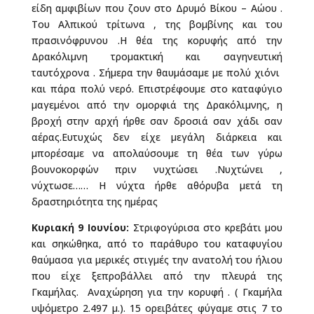
είδη αμφιβίων που ζουν στο Δρυμό Βίκου – Αώου .
Του Αλπικού τρίτωνα , της βομβίνης και του
πρασινόφρυνου .Η θέα της κορυφής από την
Δρακόλιμνη τρομακτική και σαγηνευτική
ταυτόχρονα . Σήμερα την θαυμάσαμε με πολύ χιόνι
και πάρα πολύ νερό. Επιστρέφουμε στο καταφύγιο
μαγεμένοι από την ομορφιά της Δρακόλιμνης, η
βροχή στην αρχή ήρθε σαν δροσιά σαν χάδι σαν
αέρας.Ευτυχώς δεν είχε μεγάλη διάρκεια και
μπορέσαμε να απολαύσουμε τη θέα των γύρω
βουνοκορφών πριν νυχτώσει .Νυχτώνει ,
νύχτωσε…… Η νύχτα ήρθε αθόρυβα μετά τη
δραστηριότητα της ημέρας
Κυριακή 9 Ιουνίου:
Στριφογύρισα στο κρεβάτι μου
και σηκώθηκα, από το παράθυρο του καταφυγίου
θαύμασα για μερικές στιγμές την ανατολή του ήλιου
που είχε ξεπροβάλλει από την πλευρά της
Γκαμήλας. Αναχώρηση για την κορυφή . ( Γκαμήλα
υψόμετρο 2.497 μ.). 15 ορειβάτες φύγαμε στις 7 το