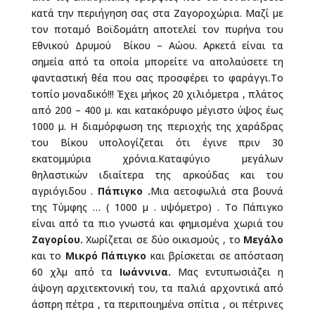
κατά την περιήγηση σας στα Ζαγοροχώρια. Μαζί με
τον ποταμό Βοϊδομάτη αποτελεί τον πυρήνα του
Εθνικού Δρυμού Βίκου – Αώου. Αρκετά είναι τα
σημεία από τα οποία μπορείτε να απολαύσετε τη
φανταστική θέα που σας προσφέρει το φαράγγι.Το
τοπίο μοναδικό!!! Έχει μήκος 20 χιλιόμετρα , πλάτος
από 200 – 400 μ. και κατακόρυφο μέγιστο ύψος έως
1000 μ. Η διαμόρφωση της περιοχής της χαράδρας
του Βίκου υπολογίζεται ότι έγινε πριν 30
εκατομμύρια χρόνια.Καταφύγιο μεγάλων
θηλαστικών ιδιαίτερα της αρκούδας και του
αγριόγιδου .
Πάπιγκο .
Μια αετοφωλιά στα βουνά
της Τύμφης … ( 1000 μ . υψόμετρο) . Το Πάπιγκο
είναι από τα πιο γνωστά και φημισμένα χωριά του
Ζαγορίου.
Χωρίζεται σε δύο οικισμούς , το
Μεγάλο
και το
Μικρό Πάπιγκο
και βρίσκεται σε απόσταση
60 χλμ από τα
Ιωάννινα.
Μας εντυπωσιάζει η
άψογη αρχιτεκτονική του, τα παλιά αρχοντικά από
άσπρη πέτρα , τα περιποιημένα σπίτια , οι πέτρινες