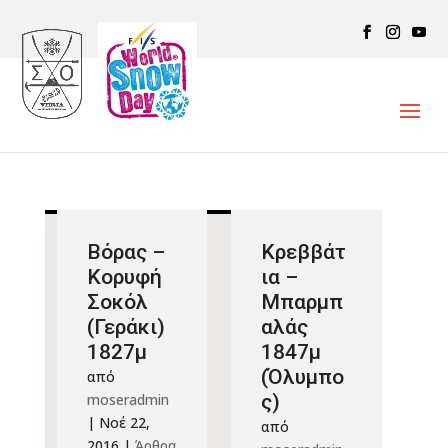
Βόρας –
Κρεββάτ
Κορυφή
ια –
Σοκόλ
Μπαρμπ
(Γεράκι)
αλάς
1827μ
1847μ
(Όλυμπο
από
moseradmin
ς)
|
Νοέ 22,
από
2016
|
Άρθρα