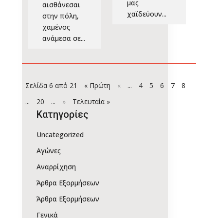
μας
αισθάνεσαι
χαϊδεύουν...
στην πόλη,
χαμένος
ανάμεσα σε...
Σελίδα 6 από 21
« Πρώτη
«
...
4
5
6
7
8
...
20
...
»
Τελευταία »
Kατηγορίες
Uncategorized
Αγώνες
Αναρρίχηση
Άρθρα Εξορμήσεων
Άρθρα Εξορμήσεων
Γενικά