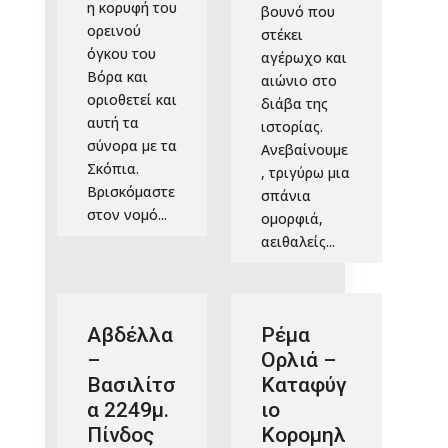
η κορυφή του
βουνό που
ορεινού
στέκει
όγκου του
αγέρωχο και
Βόρα και
αιώνιο στο
οριοθετεί και
διάβα της
αυτή τα
ιστορίας.
σύνορα με τα
Ανεβαίνουμε
Σκόπια.
, τριγύρω μια
Βρισκόμαστε
σπάνια
στον νομό...
ομορφιά,
αειθαλείς...
Αβδέλλα
Ρέμα
–
Ορλιά –
Βασιλίτσ
Καταφύγ
α 2249μ.
ιο
Πίνδος
Κορομηλ