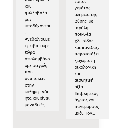
τόπος
και
γεμάτος
φυλλοβόλα
μνημεία της
μας
φύσης, με
υποδέχονται
μεγάλη
.
ποικιλία
Ανεβαίνουμε
χλωρίδας
ορειβατούμε
και πανίδας,
τώρα
παρουσιάζει
απολαμβάνο
ξεχωριστή
υμε στιγμές
οικολογική
που
και
αναπολείς
αισθητική
στην
αξία.
καθημερινότ
Επιβλητικός
ητα και είναι
άγριος και
μοναδικές....
πανέμορφος
μαζί. Τον...