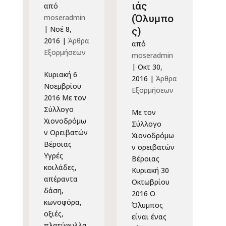
ιάς
από
moseradmin
(Όλυμπο
|
Νοέ 8,
ς)
2016
|
Άρθρα
από
Εξορμήσεων
moseradmin
|
Οκτ 30,
Κυριακή 6
2016
|
Άρθρα
Nοεμβρίου
Εξορμήσεων
2016 Με τον
Σύλλογο
Με τον
Χιονοδρόμω
Σύλλογο
ν Ορειβατών
Χιονοδρόμω
Βέροιας
ν ορειβατών
Υγρές
Βέροιας
κοιλάδες,
Κυριακή 30
απέραντα
Οκτωβρίου
δάση,
2016 Ο
κωνοφόρα,
Όλυμπος
οξιές,
είναι ένας
πλατύφυλλα