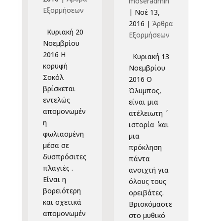
moseradmin
Εξορμήσεων
|
Νοέ 13,
2016
|
Άρθρα
Κυριακή 20
Εξορμήσεων
Νοεμβρίου
2016 Η
Κυριακή 13
κορυφή
Νοεμβρίου
Σοκόλ
2016 Ο
βρίσκεται
Όλυμπος,
εντελώς
είναι μια
απομονωμέν
ατέλειωτη ΄΄
η
ιστορία ΄΄ και
φωλιασμένη
μια
μέσα σε
πρόκληση
δυσπρόσιτες
πάντα
πλαγιές .
ανοιχτή για
Είναι η
όλους τους
βορειότερη
ορειβάτες.
και σχετικά
Βρισκόμαστε
απομονωμέν
στο μυθικό