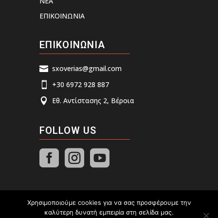
ΝΕΑ
ΕΠΙΚΟΙΝΩΝΙΑ
ΕΠΙΚΟΙΝΩΝΙΑ
sxoverias@gmail.com

+30 6972 928 887

Εθ. Αντίστασης 2, Βέροια

FOLLOW US



Χρησιμοποιούμε cookies για να σας προσφέρουμε την
καλύτερη δυνατή εμπειρία στη σελίδα μας.
Σύλλογος Χιονοδρόμων - Ορειβατών Βέροιας © 2026