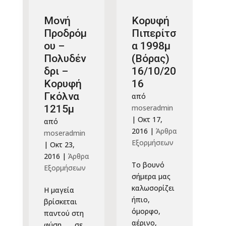
Μονή
Κορυφή
Προδρόμ
Πιπερίτσ
ου –
α 1998μ
Πολυδέν
(Βόρας)
δρι –
16/10/20
Κορυφή
16
Γκόλνα
από
1215μ
moseradmin
|
Οκτ 17,
από
2016
|
Άρθρα
moseradmin
Εξορμήσεων
|
Οκτ 23,
2016
|
Άρθρα
Το βουνό
Εξορμήσεων
σήμερα μας
καλωσορίζει
Η μαγεία
ήπιο,
βρίσκεται
όμορφο,
παντού στη
αέρινο,
φύση…… σε