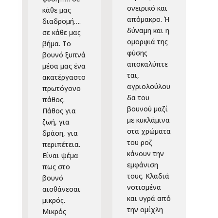
ονειρικό και
κάθε μας
απόμακρο. Ή
διαδρομή….
δύναμη και η
σε κάθε μας
ομορφιά της
βήμα. Το
φύσης
βουνό ξυπνά
αποκαλύπτε
μέσα μας ένα
ται,
ακατέργαστο
αγριολούλου
πρωτόγονο
δα του
πάθος.
βουνού μαζί
Πάθος για
με κυκλάμινα
ζωή, για
στα χρώματα
δράση, για
του ροζ
περιπέτεια.
κάνουν την
Είναι ψέμα
εμφάνιση
πως στο
τους. Κλαδιά
βουνό
νοτισμένα
αισθάνεσαι
και υγρά από
μικρός.
την ομίχλη
Μικρός